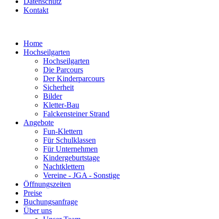
Datenschutz
Kontakt
Home
Hochseilgarten
Hochseilgarten
Die Parcours
Der Kinderparcours
Sicherheit
Bilder
Kletter-Bau
Falckensteiner Strand
Angebote
Fun-Klettern
Für Schulklassen
Für Unternehmen
Kindergeburtstage
Nachtklettern
Vereine - JGA - Sonstige
Öffnungszeiten
Preise
Buchungsanfrage
Über uns