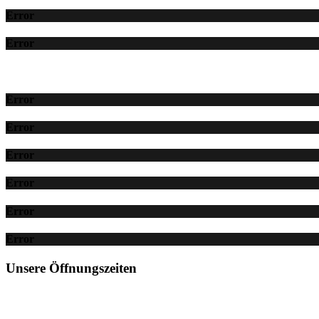
Error
Error
Error
Error
Error
Error
Error
Error
Unsere Öffnungszeiten