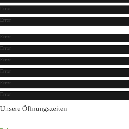
Error
Error
Error
Error
Error
Error
Error
Error
Unsere Öffnungszeiten