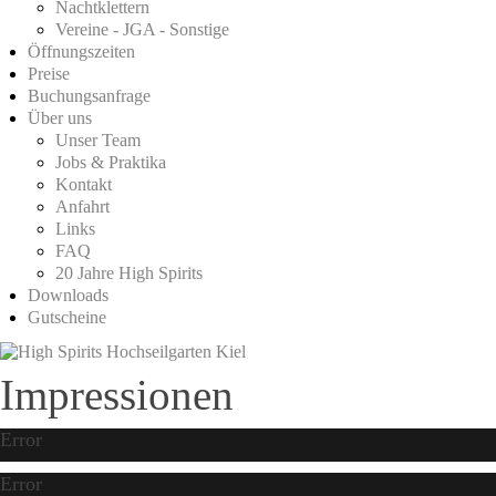
Nachtklettern
Vereine - JGA - Sonstige
Öffnungszeiten
Preise
Buchungsanfrage
Über uns
Unser Team
Jobs & Praktika
Kontakt
Anfahrt
Links
FAQ
20 Jahre High Spirits
Downloads
Gutscheine
Impressionen
Error
Error