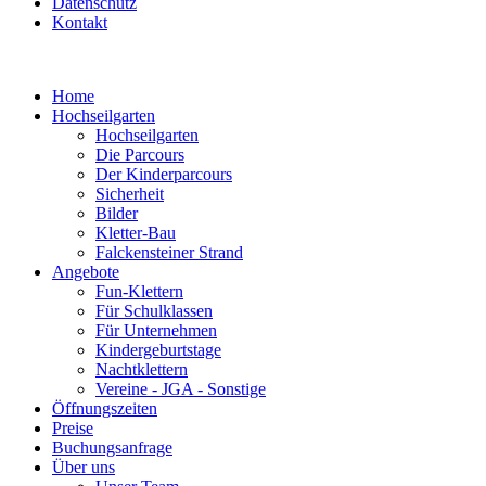
Datenschutz
Kontakt
Home
Hochseilgarten
Hochseilgarten
Die Parcours
Der Kinderparcours
Sicherheit
Bilder
Kletter-Bau
Falckensteiner Strand
Angebote
Fun-Klettern
Für Schulklassen
Für Unternehmen
Kindergeburtstage
Nachtklettern
Vereine - JGA - Sonstige
Öffnungszeiten
Preise
Buchungsanfrage
Über uns