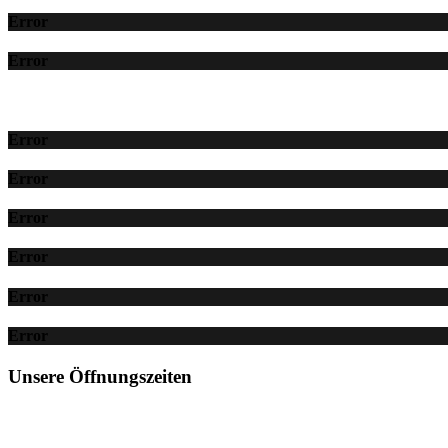
Error
Error
Error
Error
Error
Error
Error
Error
Unsere Öffnungszeiten