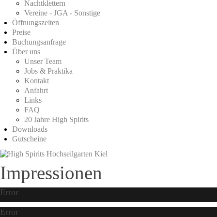
Nachtklettern
Vereine - JGA - Sonstige
Öffnungszeiten
Preise
Buchungsanfrage
Über uns
Unser Team
Jobs & Praktika
Kontakt
Anfahrt
Links
FAQ
20 Jahre High Spirits
Downloads
Gutscheine
Impressionen
Error
Error