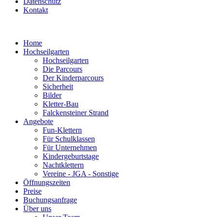
Datenschutz
Kontakt
Home
Hochseilgarten
Hochseilgarten
Die Parcours
Der Kinderparcours
Sicherheit
Bilder
Kletter-Bau
Falckensteiner Strand
Angebote
Fun-Klettern
Für Schulklassen
Für Unternehmen
Kindergeburtstage
Nachtklettern
Vereine - JGA - Sonstige
Öffnungszeiten
Preise
Buchungsanfrage
Über uns