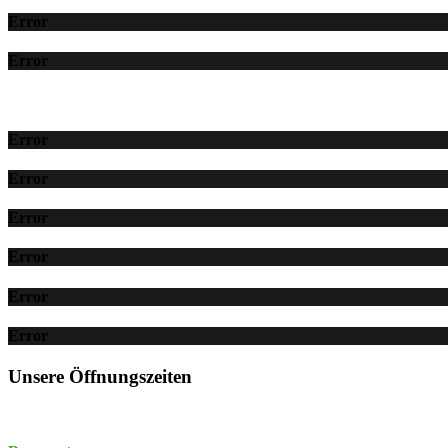
Error
Error
Error
Error
Error
Error
Error
Error
Unsere Öffnungszeiten