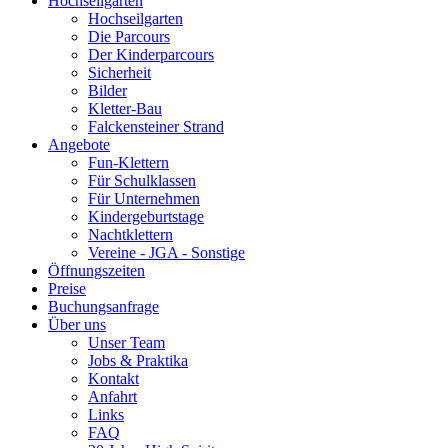
Hochseilgarten
Hochseilgarten
Die Parcours
Der Kinderparcours
Sicherheit
Bilder
Kletter-Bau
Falckensteiner Strand
Angebote
Fun-Klettern
Für Schulklassen
Für Unternehmen
Kindergeburtstage
Nachtklettern
Vereine - JGA - Sonstige
Öffnungszeiten
Preise
Buchungsanfrage
Über uns
Unser Team
Jobs & Praktika
Kontakt
Anfahrt
Links
FAQ