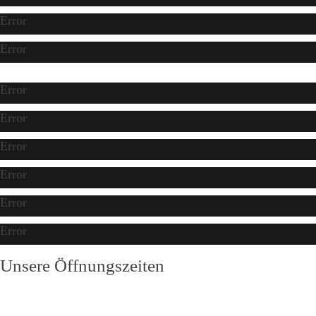
Error
Error
Error
Error
Error
Error
Error
Error
Unsere Öffnungszeiten