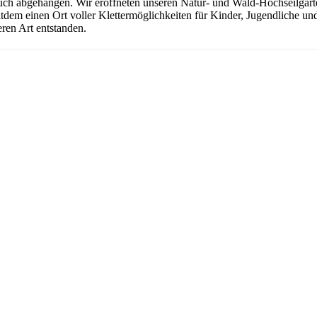
uch abgehangen. Wir eröffneten unseren Natur- und Wald-Hochseilgarten
seitdem einen Ort voller Klettermöglichkeiten für Kinder, Jugendliche 
ren Art entstanden.