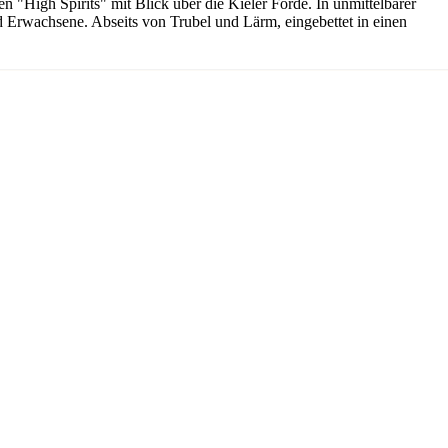
 "High Spirits" mit Blick über die Kieler Förde. In unmittelbarer
und Erwachsene. Abseits von Trubel und Lärm, eingebettet in einen