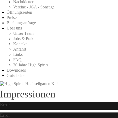
Nachtklettern
Vereine - JGA - Sonstige
Öffnungszeiten
Preise
Buchungsanfrage
Über uns
Unser Team
Jobs & Praktika
Kontakt
Anfahrt
Links
FAQ
20 Jahre High Spirits
Downloads
Gutscheine
Impressionen
Error
Error