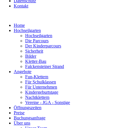
Datenschutz
Kontakt
Home
Hochseilgarten
Hochseilgarten
Die Parcours
Der Kinderparcours
Sicherheit
Bilder
Kletter-Bau
Falckensteiner Strand
Angebote
Fun-Klettern
Für Schulklassen
Für Unternehmen
Kindergeburtstage
Nachtklettern
Vereine - JGA - Sonstige
Öffnungszeiten
Preise
Buchungsanfrage
Über uns