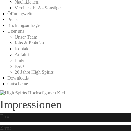
Nachtklettern
Vereine - JGA - Sonstige
Öffnungszeiten
Preise
Buchungsanfrage
Über uns
Unser Team
Jobs & Praktika
Kontakt
Anfahrt
Links
FAQ
20 Jahre High Spirits
Downloads
Gutscheine
Impressionen
Error
Error