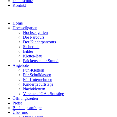
Datenschutz
Kontakt
Home
Hochseilgarten
Hochseilgarten
Die Parcours
Der Kinderparcours
Sicherheit
Bilder
Kletter-Bau
Falckensteiner Strand
Angebote
Fun-Klettern
Für Schulklassen
Für Unternehmen
Kindergeburtstage
Nachtklettern
Vereine - JGA - Sonstige
Öffnungszeiten
Preise
Buchungsanfrage
Über uns