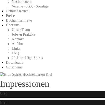
Nachtklettern
Vereine - JGA - Sonstige
Öffnungszeiten
Preise
Buchungsanfrage
Über uns
Unser Team
Jobs & Praktika
Kontakt
Anfahrt
Links
FAQ
20 Jahre High Spirits
Downloads
Gutscheine
Impressionen
Error
Error