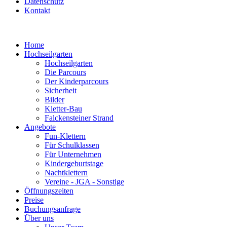
Datenschutz
Kontakt
Home
Hochseilgarten
Hochseilgarten
Die Parcours
Der Kinderparcours
Sicherheit
Bilder
Kletter-Bau
Falckensteiner Strand
Angebote
Fun-Klettern
Für Schulklassen
Für Unternehmen
Kindergeburtstage
Nachtklettern
Vereine - JGA - Sonstige
Öffnungszeiten
Preise
Buchungsanfrage
Über uns