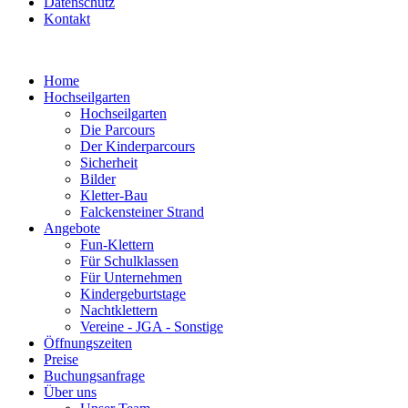
Datenschutz
Kontakt
Home
Hochseilgarten
Hochseilgarten
Die Parcours
Der Kinderparcours
Sicherheit
Bilder
Kletter-Bau
Falckensteiner Strand
Angebote
Fun-Klettern
Für Schulklassen
Für Unternehmen
Kindergeburtstage
Nachtklettern
Vereine - JGA - Sonstige
Öffnungszeiten
Preise
Buchungsanfrage
Über uns