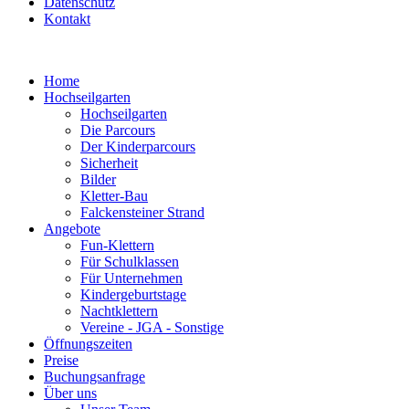
Datenschutz
Kontakt
Home
Hochseilgarten
Hochseilgarten
Die Parcours
Der Kinderparcours
Sicherheit
Bilder
Kletter-Bau
Falckensteiner Strand
Angebote
Fun-Klettern
Für Schulklassen
Für Unternehmen
Kindergeburtstage
Nachtklettern
Vereine - JGA - Sonstige
Öffnungszeiten
Preise
Buchungsanfrage
Über uns