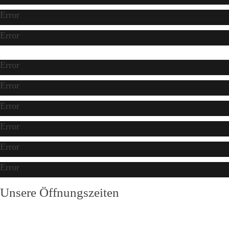
Error
Error
Error
Error
Error
Error
Error
Error
Unsere Öffnungszeiten