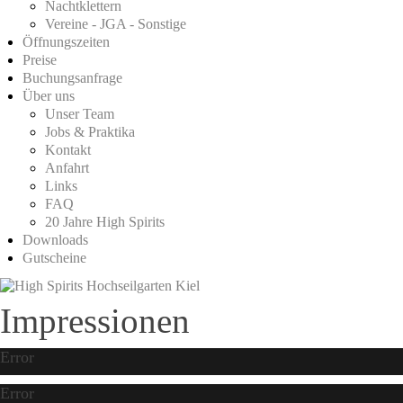
Nachtklettern
Vereine - JGA - Sonstige
Öffnungszeiten
Preise
Buchungsanfrage
Über uns
Unser Team
Jobs & Praktika
Kontakt
Anfahrt
Links
FAQ
20 Jahre High Spirits
Downloads
Gutscheine
Impressionen
Error
Error