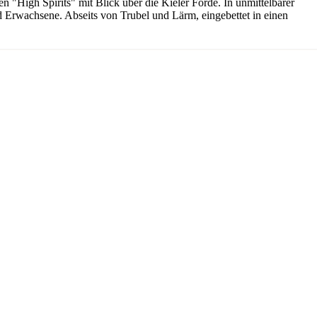
 "High Spirits" mit Blick über die Kieler Förde. In unmittelbarer
und Erwachsene. Abseits von Trubel und Lärm, eingebettet in einen