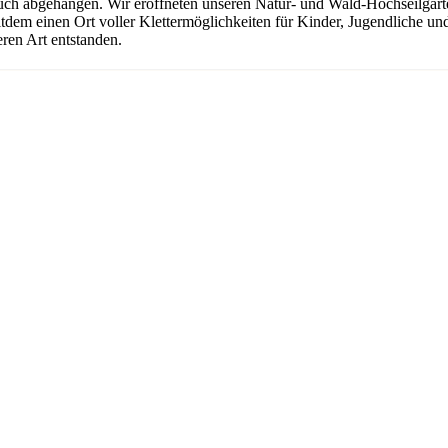
uch abgehangen. Wir eröffneten unseren Natur- und Wald-Hochseilgarten
seitdem einen Ort voller Klettermöglichkeiten für Kinder, Jugendliche 
ren Art entstanden.