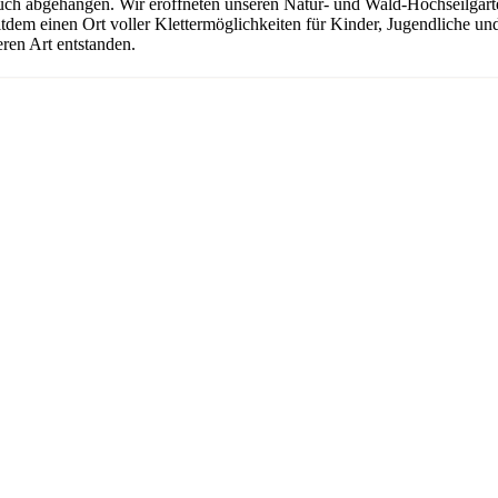
uch abgehangen. Wir eröffneten unseren Natur- und Wald-Hochseilgarten
seitdem einen Ort voller Klettermöglichkeiten für Kinder, Jugendliche 
ren Art entstanden.