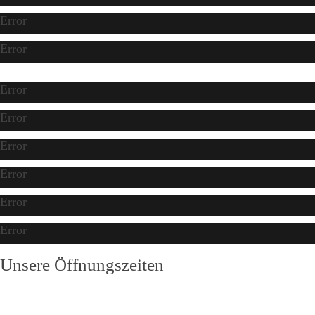
Error
Error
Error
Error
Error
Error
Error
Error
Unsere Öffnungszeiten