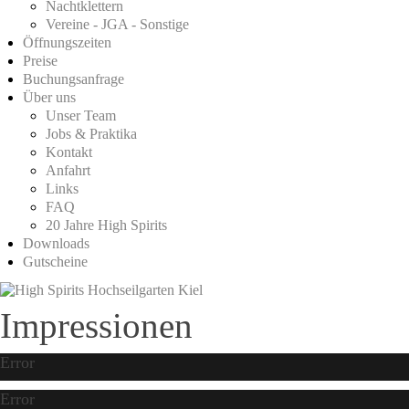
Nachtklettern
Vereine - JGA - Sonstige
Öffnungszeiten
Preise
Buchungsanfrage
Über uns
Unser Team
Jobs & Praktika
Kontakt
Anfahrt
Links
FAQ
20 Jahre High Spirits
Downloads
Gutscheine
Impressionen
Error
Error