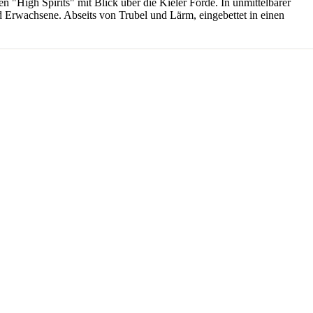
 "High Spirits" mit Blick über die Kieler Förde. In unmittelbarer
und Erwachsene. Abseits von Trubel und Lärm, eingebettet in einen