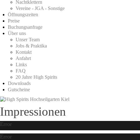
Nachtklettern
Vereine - JGA - Sonstige
Öffnungszeiten
Preise
Buchungsanfrage
Über uns
Unser Team
Jobs & Praktika
Kontakt
Anfahrt
Links
FAQ
20 Jahre High Spirits
Downloads
Gutscheine
Impressionen
Error
Error