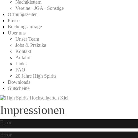
Nachtklettern
Vereine - JGA - Sonstige
Öffnungszeiten
Preise
Buchungsanfrage
Über uns
Unser Team
Jobs & Praktika
Kontakt
Anfahrt
Links
FAQ
20 Jahre High Spirits
Downloads
Gutscheine
Impressionen
Error
Error