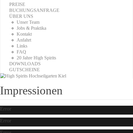
PREISE
BUCHUNGSANFRAGE
ÜBER UNS
Unser Team
Jobs & Praktika
Kontakt
Anfahrt
Links
FAQ
20 Jahre High Spirits
DOWNLOADS
GUTSCHEINE
Impressionen
Error
Error
Error