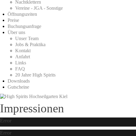
Nachtklettern
Vereine - JGA - Sonstige
Öffnungszeiten
Preise
Buchungsanfrage
Über uns
Unser Team
Jobs & Praktika
Kontakt
Anfahrt
Links
FAQ
20 Jahre High Spirits
Downloads
Gutscheine
Impressionen
Error
Error