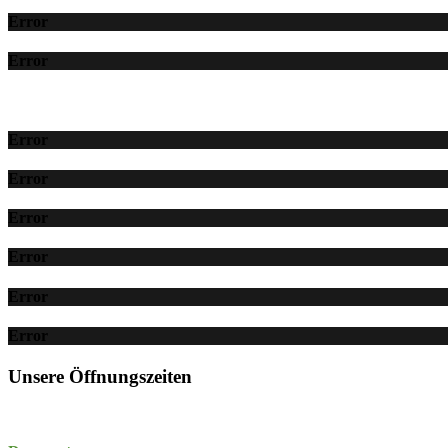
Error
Error
Error
Error
Error
Error
Error
Error
Unsere Öffnungszeiten