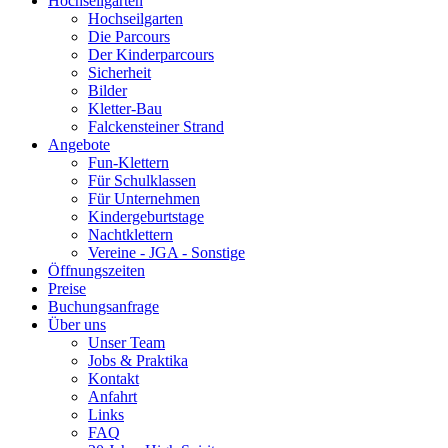
Hochseilgarten
Hochseilgarten
Die Parcours
Der Kinderparcours
Sicherheit
Bilder
Kletter-Bau
Falckensteiner Strand
Angebote
Fun-Klettern
Für Schulklassen
Für Unternehmen
Kindergeburtstage
Nachtklettern
Vereine - JGA - Sonstige
Öffnungszeiten
Preise
Buchungsanfrage
Über uns
Unser Team
Jobs & Praktika
Kontakt
Anfahrt
Links
FAQ