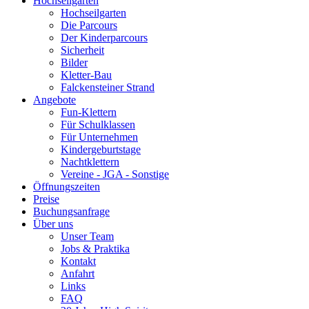
Hochseilgarten
Hochseilgarten
Die Parcours
Der Kinderparcours
Sicherheit
Bilder
Kletter-Bau
Falckensteiner Strand
Angebote
Fun-Klettern
Für Schulklassen
Für Unternehmen
Kindergeburtstage
Nachtklettern
Vereine - JGA - Sonstige
Öffnungszeiten
Preise
Buchungsanfrage
Über uns
Unser Team
Jobs & Praktika
Kontakt
Anfahrt
Links
FAQ