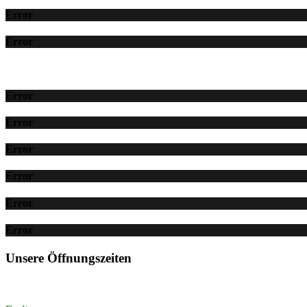
Error
Error
Error
Error
Error
Error
Error
Error
Unsere Öffnungszeiten