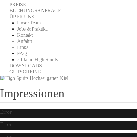
PREISE
BUCHUNGSANFRAGE
ÜBER UNS
Unser Team
Jobs & Praktika
Kontakt
Anfahrt
Links
FAQ
20 Jahre High Spirits
DOWNLOADS
GUTSCHEINE
Impressionen
Error
Error
Error