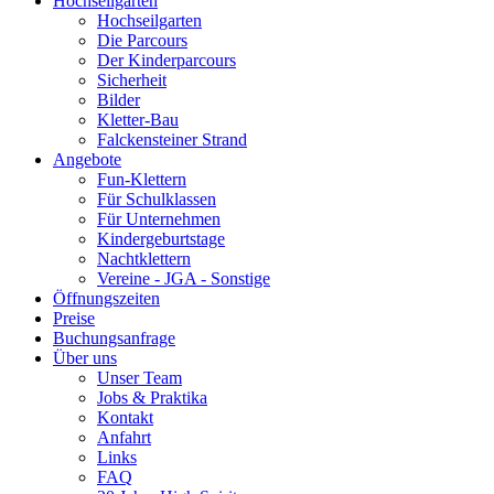
Hochseilgarten
Hochseilgarten
Die Parcours
Der Kinderparcours
Sicherheit
Bilder
Kletter-Bau
Falckensteiner Strand
Angebote
Fun-Klettern
Für Schulklassen
Für Unternehmen
Kindergeburtstage
Nachtklettern
Vereine - JGA - Sonstige
Öffnungszeiten
Preise
Buchungsanfrage
Über uns
Unser Team
Jobs & Praktika
Kontakt
Anfahrt
Links
FAQ