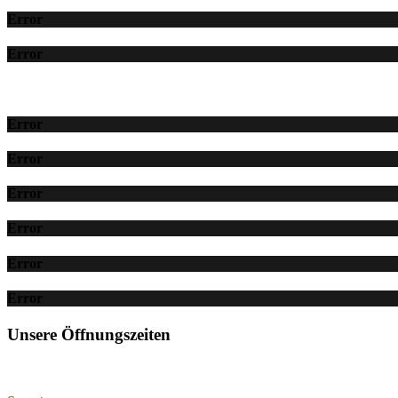
Error
Error
Error
Error
Error
Error
Error
Error
Unsere Öffnungszeiten