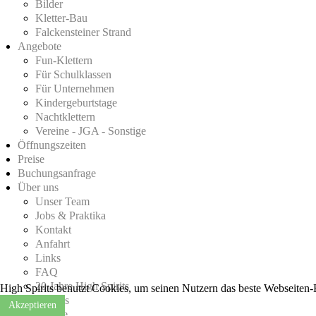
Bilder
Kletter-Bau
Falckensteiner Strand
Angebote
Fun-Klettern
Für Schulklassen
Für Unternehmen
Kindergeburtstage
Nachtklettern
Vereine - JGA - Sonstige
Öffnungszeiten
Preise
Buchungsanfrage
Über uns
Unser Team
Jobs & Praktika
Kontakt
Anfahrt
Links
FAQ
20 Jahre High Spirits
High Spirits benutzt Cookies, um seinen Nutzern das beste Webseiten-
Downloads
Akzeptieren
Gutscheine