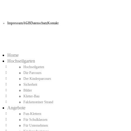
Impressum
AGB
Datenschutz
Kontakt
Home
Hochseilgarten
Hochseilgarten
Die Parcours
Der Kinderparcours
Sicherheit
Bilder
Kletter-Bau
Falckensteiner Strand
Angebote
Fun-Klettern
Für Schulklassen
Für Unternehmen