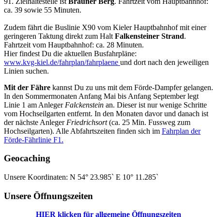
91. Zielhaltestelle ist
Brauner Berg
. Fahrtzeit vom Hauptbahnhof:
ca. 39 sowie 55 Minuten.
Zudem fährt die Buslinie X90 vom Kieler Hauptbahnhof mit einer
geringeren Taktung direkt zum Halt
Falkensteiner Strand
.
Fahrtzeit vom Hauptbahnhof: ca. 28 Minuten.
Hier findest Du die aktuellen Busfahrpläne:
www.kvg-kiel.de/fahrplan/fahrplaene
und dort nach den jeweiligen
Linien suchen.
Mit der Fähre
kannst Du zu uns mit dem Förde-Dampfer gelangen.
In den Sommermonaten Anfang Mai bis Anfang September legt
Linie 1 am Anleger
Falckenstein
an. Dieser ist nur wenige Schritte
vom Hochseilgarten entfernt. In den Monaten davor und danach ist
der nächste Anleger
Friedrichsort
(ca. 25 Min. Fussweg zum
Hochseilgarten). Alle Abfahrtszeiten finden sich im
Fahrplan der
Förde-Fährlinie F1.
Geocaching
Unsere Koordinaten: N 54° 23.985` E 10° 11.285`
Unsere Öffnungszeiten
HIER klicken für allgemeine Öffnungszeiten