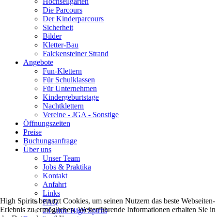
Hochseilgarten
Die Parcours
Der Kinderparcours
Sicherheit
Bilder
Kletter-Bau
Falckensteiner Strand
Angebote
Fun-Klettern
Für Schulklassen
Für Unternehmen
Kindergeburtstage
Nachtklettern
Vereine - JGA - Sonstige
Öffnungszeiten
Preise
Buchungsanfrage
Über uns
Unser Team
Jobs & Praktika
Kontakt
Anfahrt
Links
High Spirits benutzt Cookies, um seinen Nutzern das beste Webseiten-
FAQ
Erlebnis zu ermöglichen. Weiterführende Informationen erhalten Sie in
20 Jahre High Spirits