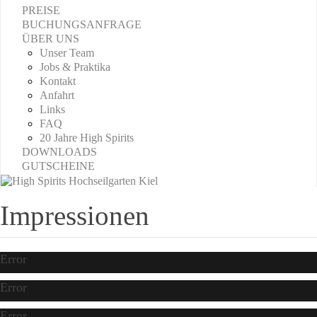
PREISE
BUCHUNGSANFRAGE
ÜBER UNS
Unser Team
Jobs & Praktika
Kontakt
Anfahrt
Links
FAQ
20 Jahre High Spirits
DOWNLOADS
GUTSCHEINE
Impressionen
Error
Error
Error