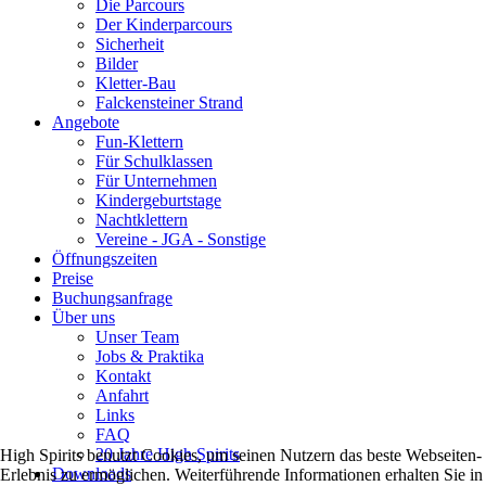
Die Parcours
Der Kinderparcours
Sicherheit
Bilder
Kletter-Bau
Falckensteiner Strand
Angebote
Fun-Klettern
Für Schulklassen
Für Unternehmen
Kindergeburtstage
Nachtklettern
Vereine - JGA - Sonstige
Öffnungszeiten
Preise
Buchungsanfrage
Über uns
Unser Team
Jobs & Praktika
Kontakt
Anfahrt
Links
FAQ
20 Jahre High Spirits
High Spirits benutzt Cookies, um seinen Nutzern das beste Webseiten-
Downloads
Erlebnis zu ermöglichen. Weiterführende Informationen erhalten Sie in