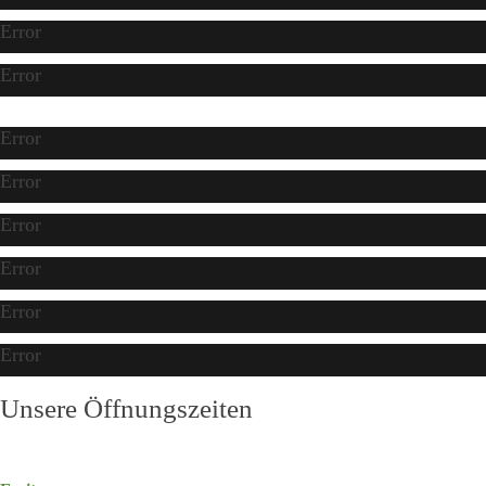
Error
Error
Error
Error
Error
Error
Error
Error
Unsere Öffnungszeiten