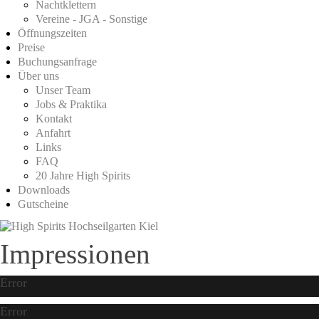
Nachtklettern
Vereine - JGA - Sonstige
Öffnungszeiten
Preise
Buchungsanfrage
Über uns
Unser Team
Jobs & Praktika
Kontakt
Anfahrt
Links
FAQ
20 Jahre High Spirits
Downloads
Gutscheine
Impressionen
Error
Error