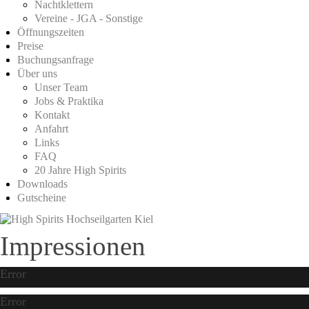
Nachtklettern
Vereine - JGA - Sonstige
Öffnungszeiten
Preise
Buchungsanfrage
Über uns
Unser Team
Jobs & Praktika
Kontakt
Anfahrt
Links
FAQ
20 Jahre High Spirits
Downloads
Gutscheine
Impressionen
Error
Error