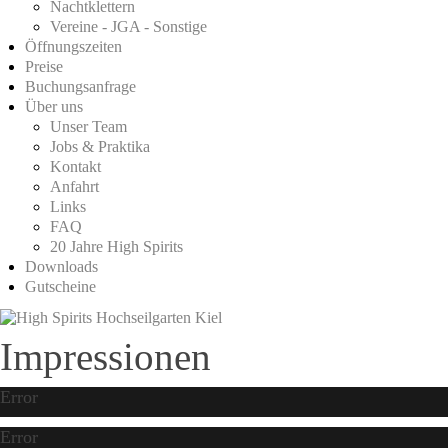
Nachtklettern
Vereine - JGA - Sonstige
Öffnungszeiten
Preise
Buchungsanfrage
Über uns
Unser Team
Jobs & Praktika
Kontakt
Anfahrt
Links
FAQ
20 Jahre High Spirits
Downloads
Gutscheine
Impressionen
Error
Error